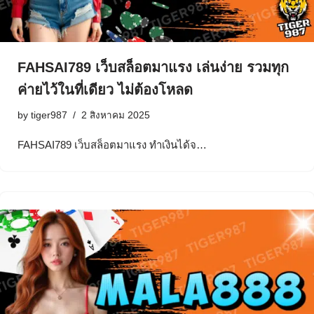
FAHSAI789 เว็บสล็อตมาแรง เล่นง่าย รวมทุก
ค่ายไว้ในที่เดียว ไม่ต้องโหลด
by
tiger987
2 สิงหาคม 2025
FAHSAI789 เว็บสล็อตมาแรง ทำเงินได้จ…