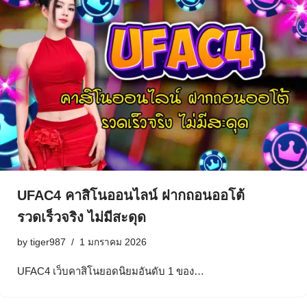
UFAC4 คาสิโนออนไลน์ ฝากถอนออโต้
รวดเร็วจริง ไม่มีสะดุด
by
tiger987
1 มกราคม 2026
UFAC4 เว็บคาสิโนยอดนิยมอันดับ 1 ของ…