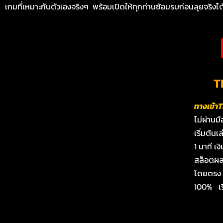
เกมที่เหมาะกับตัวเองจริงๆ พร้อมเปิดให้ทุกท่านซ้อมรบก่อนลุยจริงได
T
ทางเข้า
T
ไม่ผ่านม
เริ่มต้น
1 นาที เง
สล็อตผลไ
โดยตรง ก
100%
เ