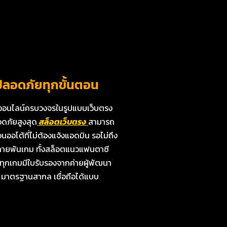
 ปลอดภัยทุกขั้นตอน
นออนไลน์ครบวงจรในรูปแบบเว็บตรง
อดภัยสูงสุด
สล็อตเว็บตรง
สามารถ
อนออโต้ที่ไม่ต้องแจ้งแอดมิน รอไม่ถึง
บ หลายพันเกม ทั้งสล็อตแนวแฟนตาซี
ทุกเกมมีใบรับรองจากค่ายผู้พัฒนา
G มาตรฐานสากล เชื่อถือได้แบบ