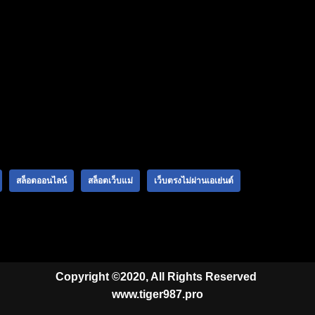
สล็อตออนไลน์
สล็อตเว็บแม่
เว็บตรงไม่ผ่านเอเย่นต์
Copyright ©2020, All Rights Reserved
www.tiger987.pro