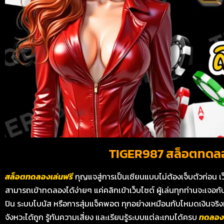
TIGER987 สล็อตทดลอ
สล็อตทดลองเล่นฟรี
กุญแจสู่การเป็นเซียนแบบไม่ต้องเจ็บตัวก่อน เว
สามารถเข้าทดลองได้ง่ายๆ แค่คลิกเข้าเว็บไซต์ ผู้เล่นทุกท่านจะเจอกั
ปิน ระบบโบนัส หรือการสุ่มแจ็คพอต ทุกอย่างเหมือนกับโหมดเงินจริง
จังหวะได้ถูก รู้ทันความเสี่ยง และเรียนรู้ระบบแต่ละเกมได้ครบ
ทดลอง