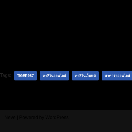
Tags:
TIGER987
คาสิโนออนไลน์
คาสิโนเว็บแท้
บาคาร่าออนไลน์
Neve
| Powered by
WordPress