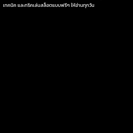
เทคนิค และทริคเล่นสล็อตแบบฟรีๆ ให้อ่านทุกวัน