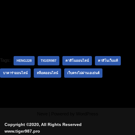
Tags:
HENG228
TIGER987
คาสิโนออนไลน์
คาสิโนเว็บแท้
บาคาร่าออนไลน์
สล็อตออนไลน์
เว็บตรงไม่ผ่านเอเย่นต์
Neve
| Powered by
WordPress
Copyright ©2020, All Rights Reserved
www.tiger987.pro