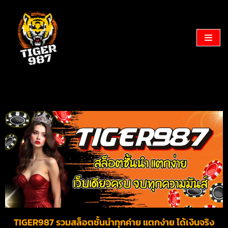
Skip
to
content
TIGER987 รวมสล็อตชั้นนำทุกค่าย แตกง่าย ได้เงินจริง