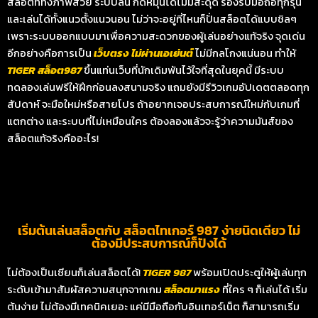
สล็อตที่ทั้งภาพสวย ระบบลื่น กดหมุนได้ไม่มีสะดุด รองรับมือถือทุกรุ่น
และเล่นได้ทั้งแนวตั้งแนวนอน ไม่ว่าจะอยู่ที่ไหนก็ปั่นสล็อตได้แบบชิลๆ
เพราะระบบออกแบบมาเพื่อความสะดวกของผู้เล่นอย่างแท้จริง จุดเด่น
อีกอย่างคือการเป็น
เว็บตรง ไม่ผ่านเอเย่นต์
ไม่มีกลโกงแน่นอน ทำให้
TIGER สล็อต987
ขึ้นแท่นเว็บที่นักเดิมพันไว้ใจที่สุดในยุคนี้ มีระบบ
ทดลองเล่นฟรีให้ฝึกก่อนลงสนามจริง แถมยังมีรีวิวเกมอัปเดตตลอดทุก
สัปดาห์ จะมือใหม่หรือสายโปร ถ้าอยากเจอประสบการณ์ใหม่กับเกมที่
แตกต่าง และระบบที่ไม่เหมือนใคร ต้องลองแล้วจะรู้ว่าความมันส์ของ
สล็อตแท้จริงคืออะไร!
เริ่มต้นเล่นสล็อตกับ สล็อตไทเกอร์ 987 ง่ายนิดเดียว ไม่
ต้องมีประสบการณ์ก็ปังได้
ไม่ต้องเป็นเซียนก็เล่นสล็อตได้!
TIGER 987
พร้อมเปิดประตูให้ผู้เล่นทุก
ระดับเข้ามาสัมผัสความสนุกจากเกม
สล็อตมาแรง
ที่ใคร ๆ ก็เล่นได้ เริ่ม
ต้นง่าย ไม่ต้องมีเทคนิคเยอะ แค่มีมือถือกับอินเทอร์เน็ต ก็สามารถเริ่ม