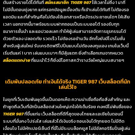
ต้นสร้างรายได้ได้ทันที
สมัครสมาชิก
TIGER 987
ใช้เวลาไม่ถึง 1 นาที
ไม่มีขั้นตอนยุ่งยาก แค่กรอกข้อมูลเบื้องต้น ก็เข้าเล่นได้ทันที ไม่ต้องรอ
แอดมิน และที่สำคัญคือไม่ต้องใช้เอกสารหรือบัตรประชาชนใดๆ ให้เสีย
เวลา นอกจากนี้มาพร้อมระบบฝากถอนเป็นระบบออโต้ รองรับทุก
ธนาคารชั้นนำ และแอปวอลเลท ทำให้ผู้เล่นสามารถจัดการธุรกรรมได้
ด้วยตัวเอง ปลอดภัย รวดเร็ว ไม่ต้องรอข้ามวัน อีกทั้งยังมีโปรโมชั่น
สำหรับผู้เล่นใหม่ รับเครดิตฟรีไปปั่นแบบไม่ต้องลงทุนเอง เกมในเว็บนี้
เริ่มต้นแค่ 1 บาท เล่นแบบเบาๆ ก็มีลุ้นแตก ยิ่งถ้าเลือกเกมจากหมวด
สล็อตแตกง่าย
ที่แนะนำไว้ ก็ยิ่งมีโอกาสคว้ารางวัลใหญ่แบบสบายๆ
เดิมพันปลอดภัย ทำเงินได้จริง TIGER 987 เว็บสล็อตที่นัก
เล่นไว้ใจ
ในยุคที่เว็บเดิมพันผุดขึ้นเป็นดอกเห็ด ความน่าเชื่อถือคือสิ่งสำคัญ และ
ถ้าพูดถึงเว็บที่นักปั่นสล็อตส่วนใหญ่เทใจให้เต็มร้อย คงหนีไม่พ้นชื่อของ
TIGER 987
ที่ขึ้นแท่น เว็บสล็อตที่ดีที่สุดของไทยและเอเชียในตอนนี้
ระบบที่มั่นคง โปร่งใส เล่นแล้วได้เงินจริง ถอนเงินได้ทุกยอด ไม่มีติด
เงื่อนไข ไม่มีหักเปอร์เซ็นต์ ที่นี่ไม่มีระบบล็อคยูส ไม่มีอัลกอริธึมปั่นผู้เล่น